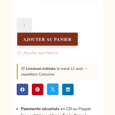
quantité
de
Stylo
Fleur
AJOUTER AU PANIER
Succulente
Ajouter aux favoris
📦
Livraison estimée
le mardi 11 août —
expédition Colissimo




Paiement
s sécurisés
en CB ou Paypal