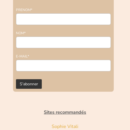
PRENOM*
NOM*
E-MAIL*
Sites recommandés
Sophie Vitali