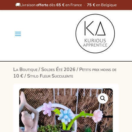
🚚
Livraison
offerte
dès
65 €
en France
·
75 €
en Belgique
a
La Boutique
/
Soldes Été 2026
/
Petits prix moins de
10 €
/ Stylo Fleur Succulente