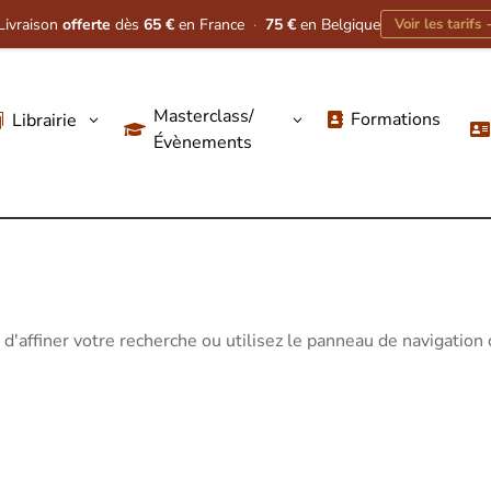
Livraison
offerte
dès
65 €
en France
·
75 €
en Belgique
Voir les tarifs
Masterclass/
Formations
Librairie
3
3




Évènements
'affiner votre recherche ou utilisez le panneau de navigation 