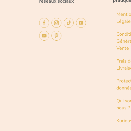
pratiqu
réseaux sociaux
Menti
Légale
Condit
Généra
Vente
Frais d
Livrai
Protec
donné
Qui s
nous ?
Kuriou