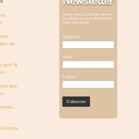
Newsletter
es
ons
Tenez-vous au courant de nos
actualités en vous abonnant à
s
notre newsletter.
ions
PRENOM*
les de
NOM*
e port &
son
E-MAIL*
tion des
es
ommes-
s Anima