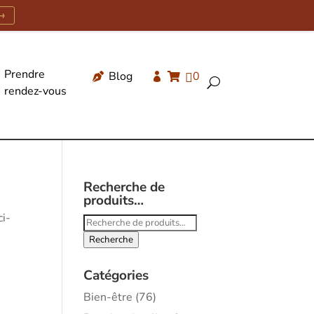
→
Prendre
Blog
0




U
rendez-vous
Recherche
de
produits
Recherche de
produits…
ci-
Recherche
pour :
Recherche
Catégories
Bien-être
(76)