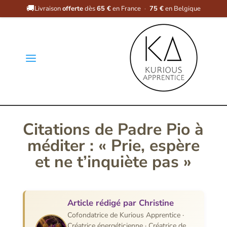
🚚
Livraison
offerte
dès
65 €
en France
·
75 €
en Belgique
a
Citations de Padre Pio à
méditer : « Prie, espère
et ne t’inquiète pas »
Article rédigé par Christine
Cofondatrice de Kurious Apprentice ·
Créatrice énergéticienne · Créatrice de