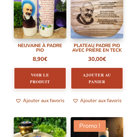
NEUVAINE À PADRE
PLATEAU PADRE PIO
PIO
AVEC PRIÈRE EN TECK
8,90
€
30,00
€
VOIR LE
AJOUTER AU
PRODUIT
PANIER
Ajouter aux favoris
Ajouter aux favoris
Promo !