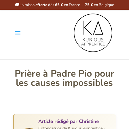
🚚
Livraison
offerte
dès
65 €
en France
·
75 €
en Belgique
a
Prière à Padre Pio pour
les causes impossibles
Article rédigé par Christine
Cofondatrice de Kurious Apprentice ·