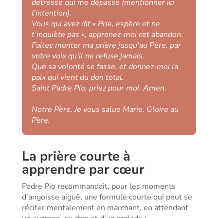
détresse qui me dépasse (mentionner ici
l’intention).
Vous qui avez dit « Prie, espère et ne
t’inquiète pas », apprenez-moi cet abandon.
Faites monter ma prière jusqu’au Père, par
votre voix qu’il ne refuse jamais.
Que sa volonté se fasse, et donnez-moi la
paix qui vient du don total.
Saint Padre Pio, priez pour moi. Amen.
Notre Père. Je vous salue Marie. Gloire au
Père.
La prière courte à
apprendre par cœur
Padre Pio recommandait, pour les moments
d’angoisse aiguë, une formule courte qui peut se
réciter mentalement en marchant, en attendant