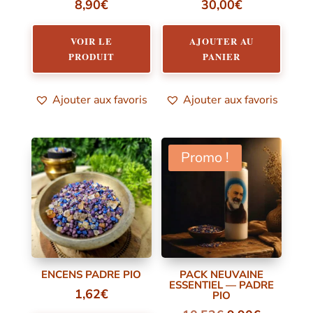
8,90
€
30,00
€
VOIR LE
AJOUTER AU
PRODUIT
PANIER
Ajouter aux favoris
Ajouter aux favoris
Promo !
ENCENS PADRE PIO
PACK NEUVAINE
ESSENTIEL — PADRE
1,62
€
PIO