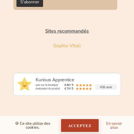
Sites recommandés
Sophie Vitali
Kurious Apprentice
avis sur la boutique
4.84 / 5
436 avis
évaluation du produit
4.74 / 5
🍪 Ce site utilise des
En savoir
ACCEPTEZ
cookies.
plus