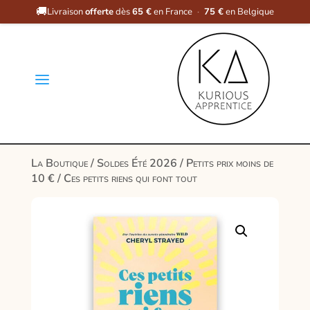
🚚
Livraison
offerte
dès
65 €
en France
·
75 €
en Belgique
a
La Boutique
/
Soldes Été 2026
/
Petits prix moins de
10 €
/ Ces petits riens qui font tout