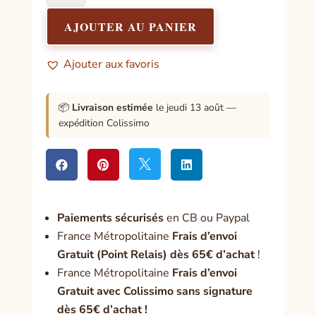
Ces
petits
AJOUTER AU PANIER
riens
qui
Ajouter aux favoris
font
tout
📦
Livraison estimée
le jeudi 13 août —
expédition Colissimo




Paiement
s sécurisés
en CB ou Paypal
France Métropolitaine
Frais d’envoi
Gratuit (Point Relais) dès 65€ d’achat
!
France Métropolitaine
Frais d’envoi
Gratuit avec Colissimo sans signature
dès 65€ d’achat !