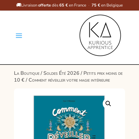
🚚
Livraison
offerte
dès
65 €
en France
·
75 €
en Belgique
a
La Boutique
/
Soldes Été 2026
/
Petits prix moins de
10 €
/ Comment réveiller votre magie intérieure