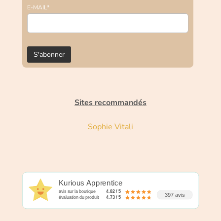
E-MAIL*
Sites recommandés
Sophie Vitali
Kurious Apprentice
avis sur la boutique
4.82 / 5
397 avis
évaluation du produit
4.73 / 5