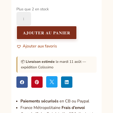
Plus que 2 en stock
quantité
de
Comment
réveiller
AJOUTER AU PANIER
votre
magie
Ajouter aux favoris
intérieure
📦
Livraison estimée
le mardi 11 août —
expédition Colissimo




Paiement
s sécurisés
en CB ou Paypal
France Métropolitaine
Frais d’envoi