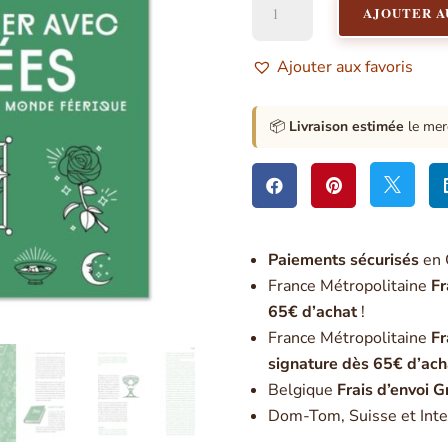
AJOUTER A
de
Communiquer
avec
Ajouter aux favoris
les
fées
📦
Livraison estimée
le mer



Paiement
s sécurisés
en 
France Métropolitaine
Fr
65€ d’achat
!
France Métropolitaine
Fr
signature dès 65€ d’ach
Belgique
Frais d’envoi G
Dom-Tom, Suisse et Inte