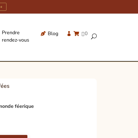
→
Prendre
Blog
0




U
rendez-vous
Recherche
de
produits
fées
 monde féerique