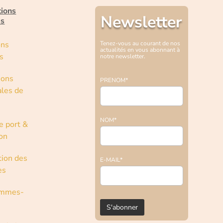
tions
Newsletter
es
ons
Tenez-vous au courant de nos
actualités en vous abonnant à
s
notre newsletter.
ions
PRENOM*
les de
NOM*
e port &
son
tion des
E-MAIL*
es
ommes-