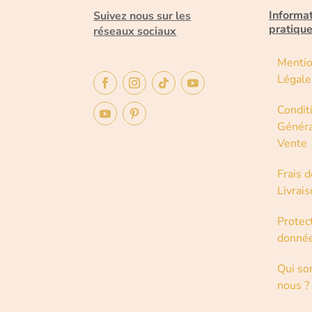
Informa
Suivez nous sur les
pratiqu
réseaux sociaux
Menti
Légale
Condit
Généra
Vente
Frais d
Livrai
Protec
donné
Qui s
nous ?