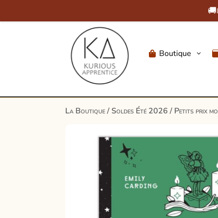
🚚
Boutique
3

La Boutique
/
Soldes Été 2026
/
Petits prix m