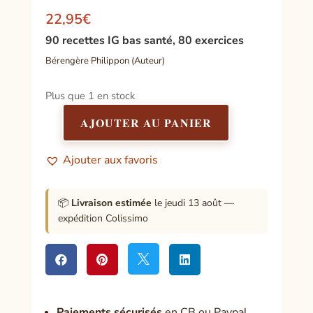
22,95
€
90 recettes IG bas santé, 80 exercices
Bérengère Philippon (Auteur)
Plus que 1 en stock
AJOUTER AU PANIER
quantité
de
Ajouter aux favoris
Cuisine
IG
bas
📦
Livraison estimée
le jeudi 13 août —
avec
expédition Colissimo
Bérengère,
bouge
avec




Alexia
Paiement
s sécurisés
en CB ou Paypal