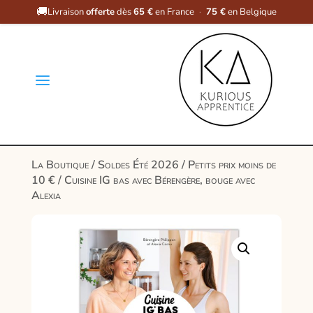
🚚
Livraison
offerte
dès
65 €
en France
·
75 €
en Belgique
a
La Boutique
/
Soldes Été 2026
/
Petits prix moins de
10 €
/ Cuisine IG bas avec Bérengère, bouge avec
Alexia