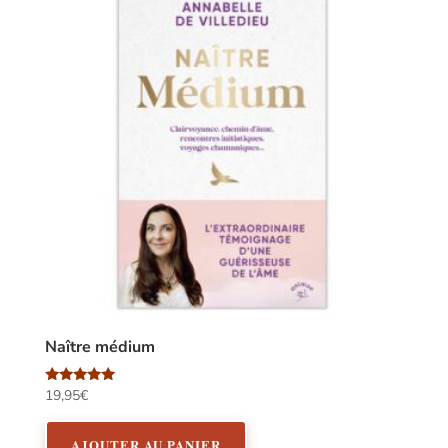
Naître médium
Note
19,95
€
5.00
sur 5
AJOUTER AU PANIER