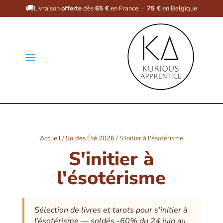
🚚
Livraison
offerte
dès
65 €
en France
·
75 €
en Belgique
a
Accueil
/
Soldes Été 2026
/ S'initier à l'ésotérisme
S'initier à
l'ésotérisme
Sélection de livres et tarots pour s’initier à
l’ésotérisme — soldés -60% du 24 juin au