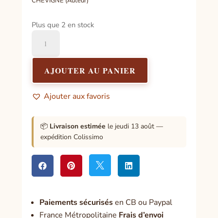
CHEVIGNÉ (Auteur)
Plus que 2 en stock
quantité
de
En
finir
AJOUTER AU PANIER
avec
l'auto-
Ajouter aux favoris
sabotage
📦
Livraison estimée
le jeudi 13 août —
expédition Colissimo




Paiement
s sécurisés
en CB ou Paypal
France Métropolitaine
Frais d’envoi