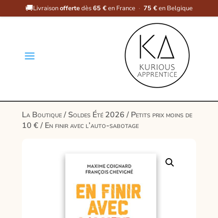
🚚
Livraison
offerte
dès
65 €
en France
·
75 €
en Belgique
a
La Boutique
/
Soldes Été 2026
/
Petits prix moins de
10 €
/ En finir avec l’auto-sabotage