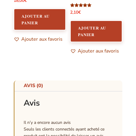
18,00
€
Note
2,10
€
5.00
AJOUTER AU
sur 5
PANIER
AJOUTER AU
PANIER
Ajouter aux favoris
Ajouter aux favoris
AVIS (0)
Avis
Il n’y a encore aucun avis
Seuls les clients connectés ayant acheté ce
produit ont la possibilité de laisser un avis.