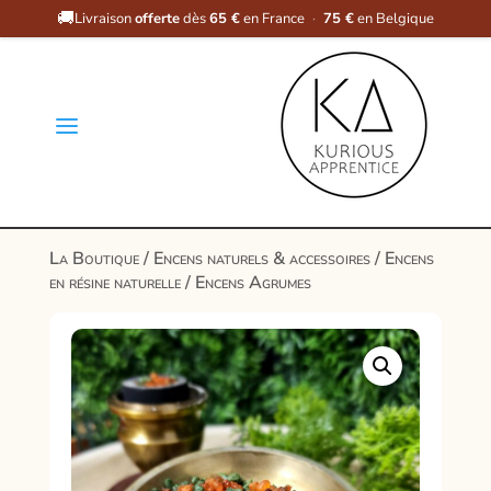
🚚
Livraison
offerte
dès
65 €
en France
·
75 €
en Belgique
a
La Boutique
/
Encens naturels & accessoires
/
Encens
en résine naturelle
/ Encens Agrumes