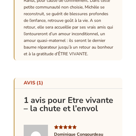
Rahul, pour cause de confinement. Dans cette
petite communauté non choisie, Michèle se
reconstruit, se guérit de blessures profondes
de l’enfance, retrouve goût à la vie. A son
retour, elle sera accueillie par ses vrais amis qui
l’entoureront d’un amour inconditionnel, un
amour quasi-maternel : ils seront le dernier
baume réparateur jusqu’à un retour au bonheur
et à la gratitude d’ÊTRE VIVANTE.
AVIS (1)
1 avis pour
Etre vivante
– la chute et l’envol
Note
5
sur
Dominique Congourdeau