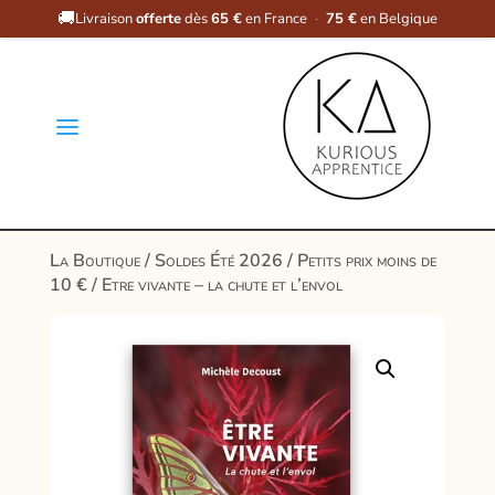
🚚
Livraison
offerte
dès
65 €
en France
·
75 €
en Belgique
a
La Boutique
/
Soldes Été 2026
/
Petits prix moins de
10 €
/ Etre vivante – la chute et l’envol