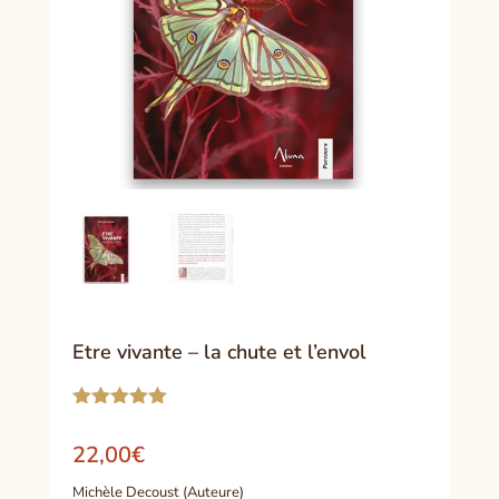
Etre vivante – la chute et l’envol
Noté
5.00
sur 5
22,00
€
basé sur
notation
Michèle Decoust (Auteure)
client