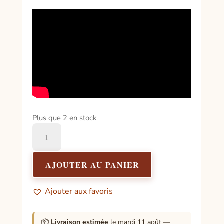
Plus que 2 en stock
quantité
de
Etre
vivante
AJOUTER AU PANIER
-
la
Ajouter aux favoris
chute
et
l'envol
📦
Livraison estimée
le mardi 11 août —