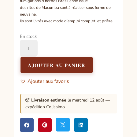
fumigations d’herbes Brésilienne issue
des rites de Macumba sont à réaliser sous forme de
neuvaine.
Ils sont livrés avec mode d’emploi complet, et prière
En stock
quantité
de
FUMAGE
TRAVAIL
AJOUTER AU PANIER
ET
ARGENT
Ajouter aux favoris
📦
Livraison estimée
le mercredi 12 août —
expédition Colissimo



