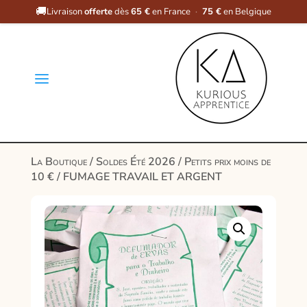
🚚
Livraison
offerte
dès
65 €
en France
·
75 €
en Belgique
a
La Boutique
/
Soldes Été 2026
/
Petits prix moins de
10 €
/ FUMAGE TRAVAIL ET ARGENT