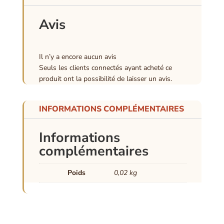
choisies
sur
Avis
la
page
du
Il n’y a encore aucun avis
Seuls les clients connectés ayant acheté ce
produit
produit ont la possibilité de laisser un avis.
INFORMATIONS COMPLÉMENTAIRES
Informations
complémentaires
Poids
0,02 kg