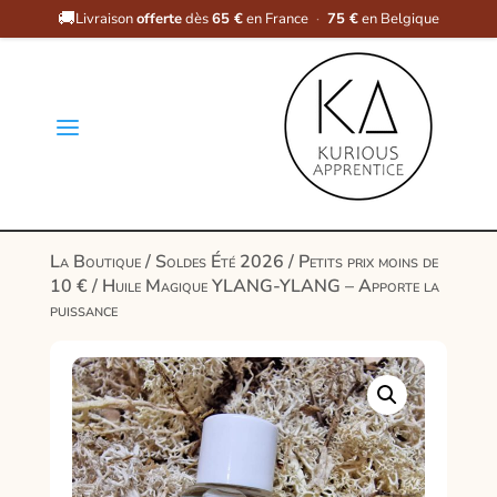
🚚
Livraison
offerte
dès
65 €
en France
·
75 €
en Belgique
a
La Boutique
/
Soldes Été 2026
/
Petits prix moins de
10 €
/ Huile Magique YLANG-YLANG – Apporte la
puissance