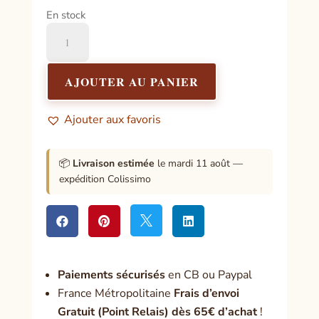
En stock
quantité
de
Huile
Magique
AJOUTER AU PANIER
YLANG-
YLANG
Ajouter aux favoris
-
Apporte
la
📦
Livraison estimée
le mardi 11 août —
puissance
expédition Colissimo




Paiement
s sécurisés
en CB ou Paypal
France Métropolitaine
Frais d’envoi
Gratuit (Point Relais) dès 65€ d’achat
!