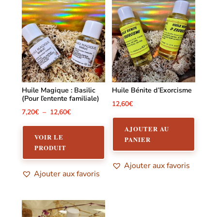
Huile Magique : Basilic
Huile Bénite d’Exorcisme
(Pour l’entente familiale)
12,60
€
Plage
7,20
€
–
12,60
€
Ce
de
AJOUTER AU
produit
VOIR LE
prix :
PANIER
PRODUIT
a
7,20€
plusieurs
à
Ajouter aux favoris
Ajouter aux favoris
variations.
12,60€
Les
options
peuvent