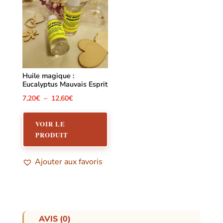
être
choisies
sur
la
page
du
Huile magique :
Eucalyptus Mauvais Esprit
produit
Plage
7,20
€
–
12,60
€
Ce
de
produit
VOIR LE
prix :
PRODUIT
a
7,20€
plusieurs
à
Ajouter aux favoris
variations.
12,60€
Les
options
peuvent
être
AVIS (0)