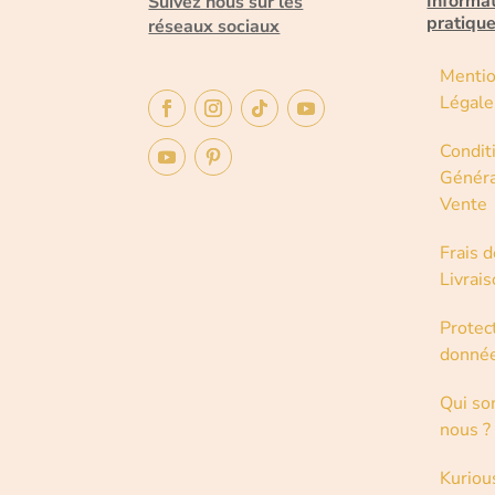
Informa
Suivez nous sur les
pratiqu
réseaux sociaux
Menti
Légale
Condit
Généra
Vente
Frais d
Livrai
Protec
donné
Qui s
nous ?
Kuriou