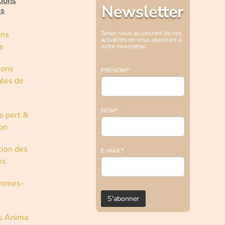
tions
Newsletter
es
ons
Tenez-vous au courant de nos
actualités en vous abonnant à
s
notre newsletter.
ions
PRENOM*
les de
NOM*
e port &
son
tion des
E-MAIL*
es
ommes-
s Anima