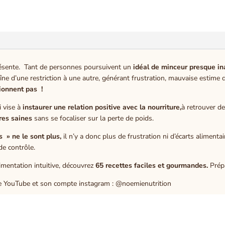
ésente. Tant de personnes poursuivent un
idéal de minceur presque in
îne d’une restriction à une autre, générant frustration, mauvaise estime 
ionnent pas !
 vise à
instaurer une relation positive avec la nourriture,
à retrouver d
res saines
sans se focaliser sur la perte de poids.
s » ne le sont plus,
il n’y a donc plus de frustration ni d’écarts alimentai
de contrôle.
mentation intuitive, découvrez
65 recettes faciles et gourmandes.
Prépa
 YouTube et son compte instagram : @noemienutrition