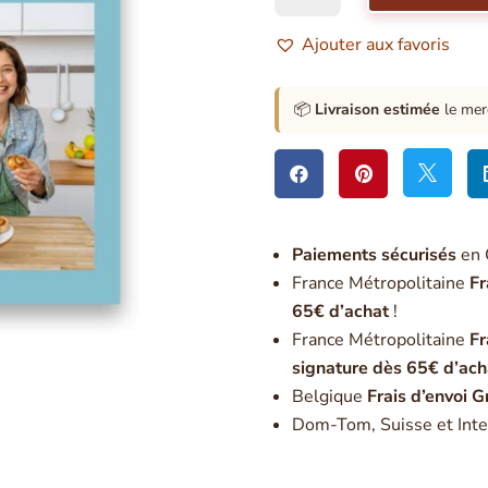
Je
me
Ajouter aux favoris
mets
à
l'alimentation
📦
Livraison estimée
le mer
intuitive



Paiement
s sécurisés
en 
France Métropolitaine
Fr
65€ d’achat
!
France Métropolitaine
Fr
signature dès 65€ d’ach
Belgique
Frais d’envoi G
Dom-Tom, Suisse et Inte