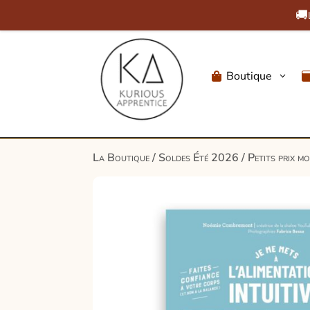
🚚
Boutique
3

La Boutique
/
Soldes Été 2026
/
Petits prix m