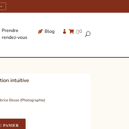
→
Prendre
Blog
0




U
rendez-vous
Recherche
de
produits
ion intuitive
rice Besse (Photographie)
U PANIER