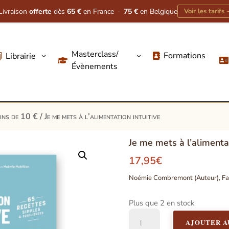
Livraison
offerte
dès
65 €
en France
·
75 €
en Belgique
Voir les tarifs
Masterclass/
Formations
Librairie
3
3




Évènements
oins de 10 €
/ Je me mets à l’alimentation intuitive
Je me mets à l’alimentat
17,95
€
Noémie Combremont (Auteur), Fab
Plus que 2 en stock
quantité
AJOUTER A
de