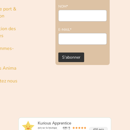
NOM*
e port &
son
tion des
E-MAIL*
es
ommes-
s Anima
tez nous
Kurious Apprentice
avis sur la boutique
4.84 / 5
436 avis