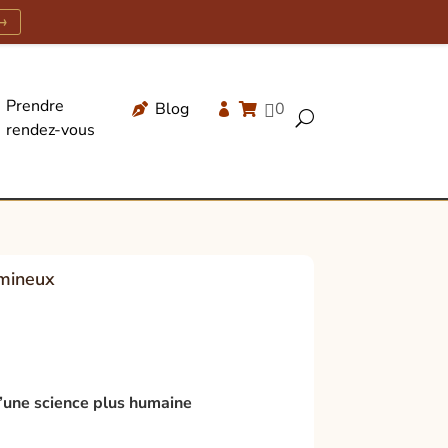
→
Prendre
Blog
0




U
rendez-vous
Recherche
de
produits
umineux
d’une science plus humaine