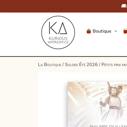
🚚
Boutique
3

La Boutique
/
Soldes Été 2026
/
Petits prix m