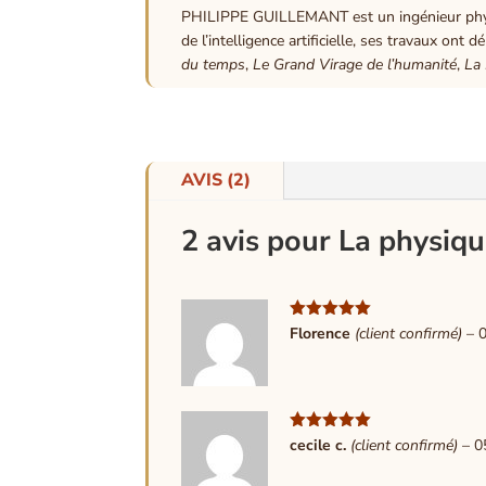
PHILIPPE GUILLEMANT est un ingénieur physici
de l’intelligence artificielle, ses travaux ont
du temps
,
Le Grand Virage de l’humanité
,
La 
AVIS (2)
2 avis pour
La physiqu
Note
5
sur
Florence
(client confirmé)
–
5
Note
5
sur
cecile c.
(client confirmé)
–
0
5