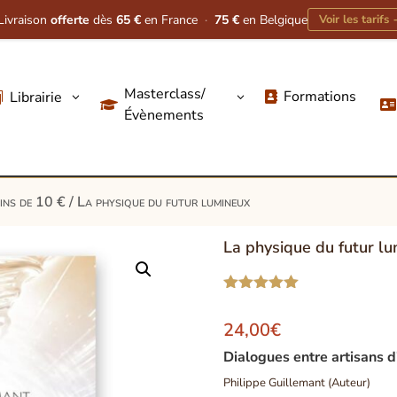
Livraison
offerte
dès
65 €
en France
·
75 €
en Belgique
Voir les tarifs
Masterclass/
Formations
Librairie
3
3




Évènements
oins de 10 €
/ La physique du futur lumineux
La physique du futur l
Noté
5.00
sur 5
24,00
€
basé sur
notations
Dialogues entre artisans 
client
Philippe Guillemant (Auteur)