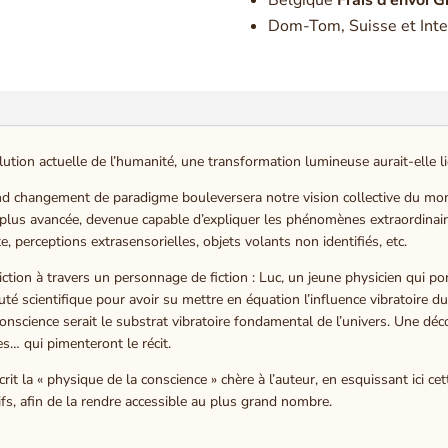
Dom-Tom, Suisse et Inte
lution actuelle de l’humanité, une transformation lumineuse aurait-elle 
rand changement de paradigme bouleversera notre vision collective du mond
plus avancée, devenue capable d’expliquer les phénomènes extraordinaires
 perceptions extrasensorielles, objets volants non identifiés, etc.
ction à travers un personnage de fiction : Luc, un jeune physicien qui por
é scientifique pour avoir su mettre en équation l’influence vibratoire du vi
la conscience serait le substrat vibratoire fondamental de l’univers. Une 
es… qui pimenteront le récit.
t la « physique de la conscience » chère à l’auteur, en esquissant ici ce
ifs, afin de la rendre accessible au plus grand nombre.