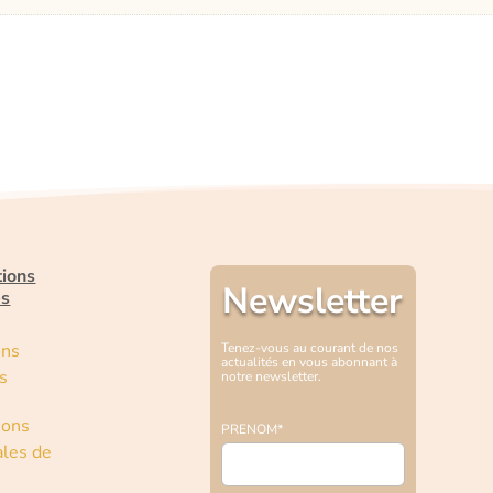
tions
Newsletter
es
ons
Tenez-vous au courant de nos
actualités en vous abonnant à
s
notre newsletter.
ions
PRENOM*
les de