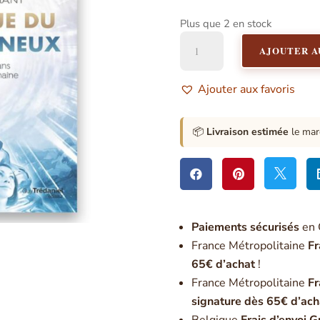
Plus que 2 en stock
quantité
AJOUTER A
de
La
physique
Ajouter aux favoris
du
futur
lumineux
📦
Livraison estimée
le mar



Paiement
s sécurisés
en 
France Métropolitaine
Fr
65€ d’achat
!
France Métropolitaine
Fr
signature dès 65€ d’ach
Belgique
Frais d’envoi G