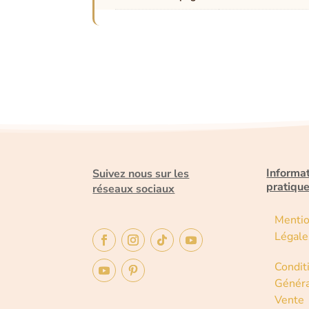
Informa
Suivez nous sur les
pratiqu
réseaux sociaux
Menti
Légale
Condit
Généra
Vente