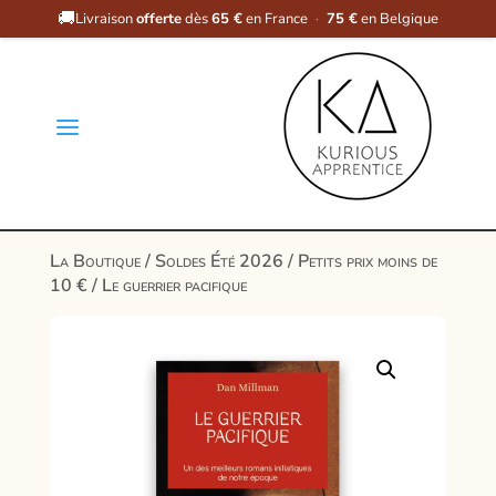
🚚
Livraison
offerte
dès
65 €
en France
·
75 €
en Belgique
a
La Boutique
/
Soldes Été 2026
/
Petits prix moins de
10 €
/ Le guerrier pacifique