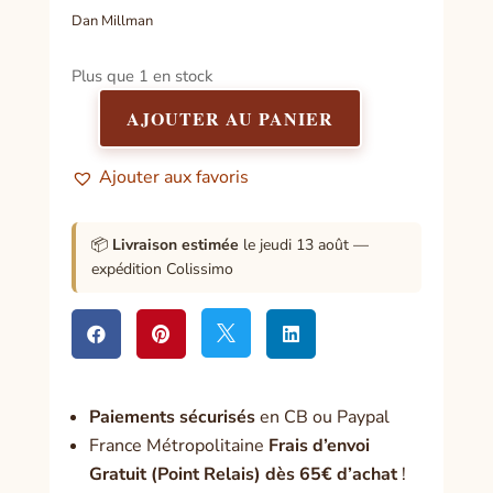
Dan Millman
Plus que 1 en stock
AJOUTER AU PANIER
quantité
de
Ajouter aux favoris
Le
guerrier
pacifique
📦
Livraison estimée
le jeudi 13 août —
expédition Colissimo




Paiement
s sécurisés
en CB ou Paypal
France Métropolitaine
Frais d’envoi
Gratuit (Point Relais) dès 65€ d’achat
!