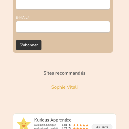
E-MAIL*
Sites recommandés
Sophie Vitali
Kurious Apprentice
avis sur la boutique
4.84 / 5
436 avis
évaluation du produit
4.74 / 5