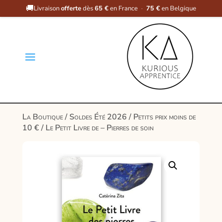
🚚
Livraison
offerte
dès
65 €
en France
·
75 €
en Belgique
a
La Boutique
/
Soldes Été 2026
/
Petits prix moins de
10 €
/ Le Petit Livre de – Pierres de soin