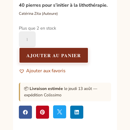
40 pierres pour s’initier à la lithothérapie.
Catérina Zita (Auteure)
Plus que 2 en stock
quantité
de
Le
Petit
AJOUTER AU PANIER
Livre
de
Ajouter aux favoris
-
Pierres
de
📦
Livraison estimée
le jeudi 13 août —
soin
expédition Colissimo



