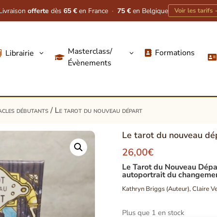
Livraison
offerte
dès
65 €
en France
·
75 €
en Belgique
Voir les tarifs
Masterclass/
Formations
Librairie
3
3




Évènements
cles débutants
/ Le tarot du nouveau départ
Le tarot du nouveau dé
26,00
€
Le Tarot du Nouveau Départ
autoportrait du changeme
Kathryn Briggs (Auteur), Claire V
Plus que 1 en stock