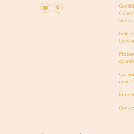
Condit
Généra
Vente
Frais d
Livrai
Protec
donné
Qui s
nous ?
Kuriou
Contac