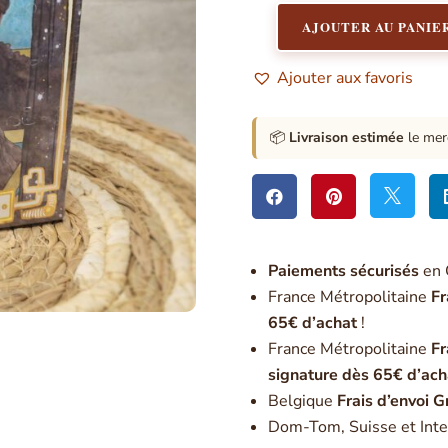
AJOUTER AU PANIE
quantité
de
Ajouter aux favoris
Le
tarot
du
📦
Livraison estimée
le mer
nouveau
départ



Paiement
s sécurisés
en 
France Métropolitaine
Fr
65€ d’achat
!
France Métropolitaine
Fr
signature dès 65€ d’ach
Belgique
Frais d’envoi G
Dom-Tom, Suisse et Inte