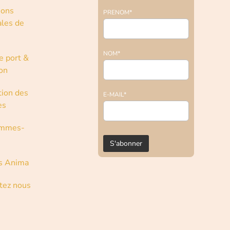
ions
PRENOM*
les de
NOM*
e port &
son
tion des
E-MAIL*
es
ommes-
s Anima
tez nous