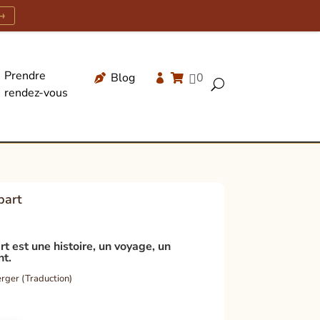
→
Prendre
Blog
0




U
rendez-vous
Recherche
de
produits
part
 est une histoire, un voyage, un
nt.
erger (Traduction)