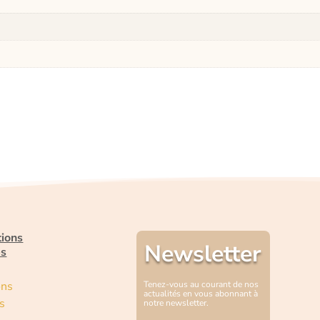
tions
Newsletter
es
ons
Tenez-vous au courant de nos
actualités en vous abonnant à
s
notre newsletter.