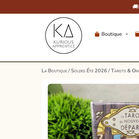
🚚
Boutique
3

La Boutique
/
Soldes Été 2026
/
Tarots & Ora