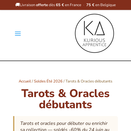
🚚
Livraison
offerte
dès
65 €
en France
·
75 €
en Belgique
a
Accueil
/
Soldes Été 2026
/ Tarots & Oracles débutants
Tarots & Oracles
débutants
Tarots et oracles pour débuter ou enrichir
sa collection — soldés -60% du 24 juin au