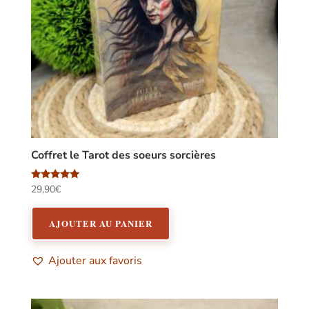
Coffret le Tarot des soeurs sorcières
Note
29,90
€
5.00
sur 5
AJOUTER AU PANIER
Ajouter aux favoris