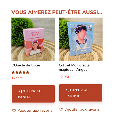
VOUS AIMEREZ PEUT-ÊTRE AUSSI…
L’Oracle de Lucie
Coffret Mon oracle
magique : Anges
17,95
€
Note
12,99
€
5.00
sur 5
AJOUTER AU
AJOUTER AU
PANIER
PANIER
Ajouter aux favoris
Ajouter aux favoris