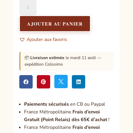
quantité
de
Le
Tarot
AJOUTER AU PANIER
psychique
pour
Ajouter aux favoris
le
coeur
📦
Livraison estimée
le mardi 11 août —
expédition Colissimo




Paiement
s sécurisés
en CB ou Paypal
France Métropolitaine
Frais d’envoi
Gratuit (Point Relais) dès 65€ d’achat
!
France Métropolitaine
Frais d’envoi