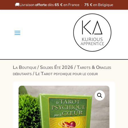
🚚
Livraison
offerte
dès
65 €
en France
·
75 €
en Belgique
a
La Boutique
/
Soldes Été 2026
/
Tarots & Oracles
débutants
/ Le Tarot psychique pour le coeur