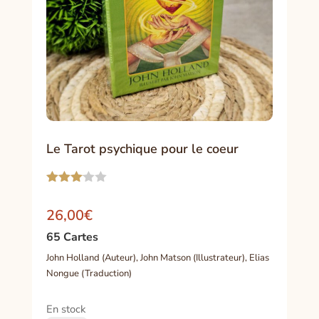
Le Tarot psychique pour le coeur
Noté
3.00
26,00
€
sur 5
basé
65 Cartes
sur
notation
John Holland (Auteur),
John Matson (Illustrateur),
Elias
client
Nongue (Traduction)
En stock