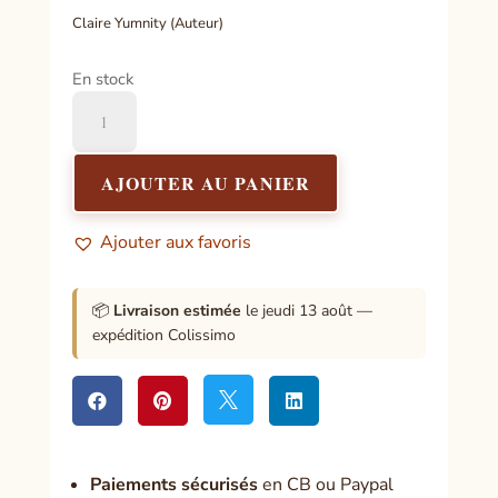
Claire Yumnity (Auteur)
En stock
quantité
de
Les
12
AJOUTER AU PANIER
Femmes-
Oracles
Ajouter aux favoris
📦
Livraison estimée
le jeudi 13 août —
expédition Colissimo




Paiement
s sécurisés
en CB ou Paypal