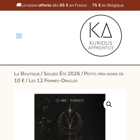
🚚
Livraison
offerte
dès
65 €
en France
·
75 €
en Belgique
a
La Boutique
/
Soldes Été 2026
/
Petits prix moins de
10 €
/ Les 12 Femmes-Oracles