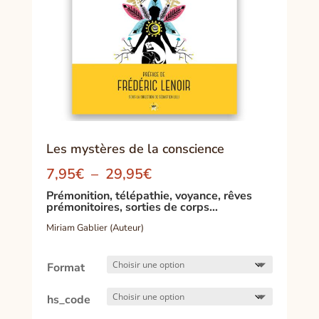
Les mystères de la conscience
Plage
7,95
€
–
29,95
€
de
Prémonition, télépathie, voyance, rêves
prix :
prémonitoires, sorties de corps…
7,95€
Miriam Gablier (Auteur)
à
29,95€
Format
hs_code