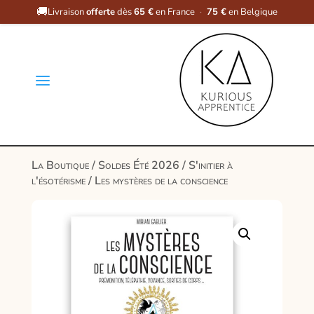
🚚
Livraison
offerte
dès
65 €
en France
·
75 €
en Belgique
a
La Boutique
/
Soldes Été 2026
/
S'initier à
l'ésotérisme
/ Les mystères de la conscience