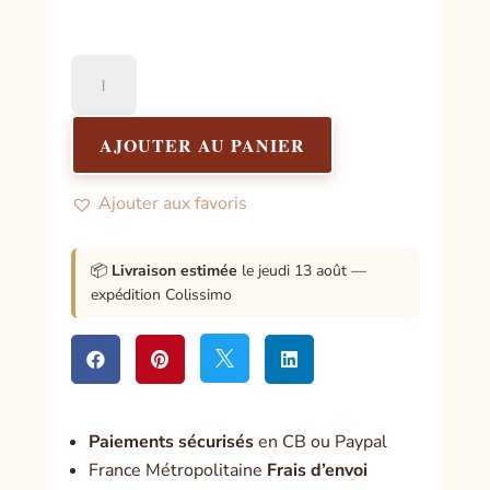
quantité
de
Les
mystères
AJOUTER AU PANIER
de
la
Ajouter aux favoris
conscience
📦
Livraison estimée
le jeudi 13 août —
expédition Colissimo




Paiement
s sécurisés
en CB ou Paypal
France Métropolitaine
Frais d’envoi