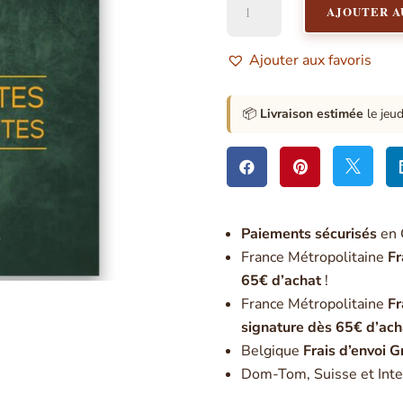
AJOUTER A
de
Les
plantes
Ajouter aux favoris
bienfaisantes
📦
Livraison estimée
le jeu



Paiement
s sécurisés
en 
France Métropolitaine
Fr
65€ d’achat
!
France Métropolitaine
Fr
signature dès 65€ d’ach
Belgique
Frais d’envoi G
Dom-Tom, Suisse et Inte