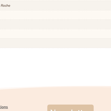
a Roche
tions