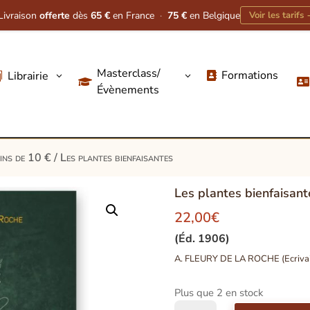
Livraison
offerte
dès
65 €
en France
·
75 €
en Belgique
Voir les tarifs
Masterclass/
Formations
Librairie
3
3




Évènements
oins de 10 €
/ Les plantes bienfaisantes
Les plantes bienfaisant
22,00
€
(Éd. 1906)
A. FLEURY DE LA ROCHE (Ecriva
Plus que 2 en stock
quantité