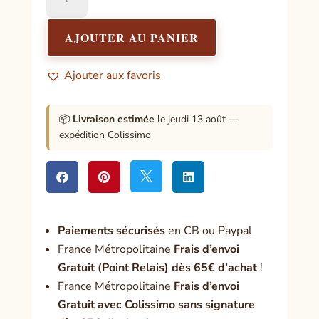
de
L'oiseau
qui
AJOUTER AU PANIER
chantait
l'infini
Ajouter aux favoris
📦
Livraison estimée
le jeudi 13 août —
expédition Colissimo




Paiement
s sécurisés
en CB ou Paypal
France Métropolitaine
Frais d’envoi
Gratuit (Point Relais) dès 65€ d’achat
!
France Métropolitaine
Frais d’envoi
Gratuit avec Colissimo sans signature