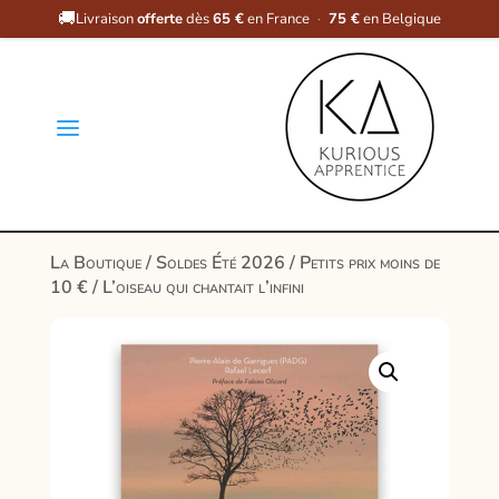
🚚
Livraison
offerte
dès
65 €
en France
·
75 €
en Belgique
a
La Boutique
/
Soldes Été 2026
/
Petits prix moins de
10 €
/ L’oiseau qui chantait l’infini