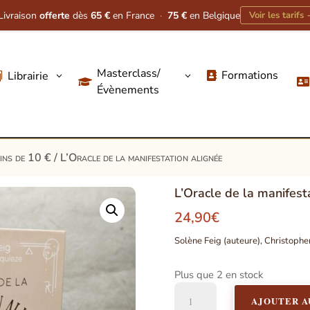
Livraison
offerte
dès
65 €
en France
·
75 €
en Belgique
Voir les tarifs
Masterclass/
Formations
Librairie
3
3




Évènements
oins de 10 €
/ L’Oracle de la manifestation alignée
L’Oracle de la manifest
24,90
€
Solène Feig (auteure), Christophe
Plus que 2 en stock
quantité
AJOUTER A
de