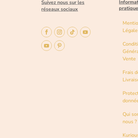
Informa
Suivez nous sur les
pratiqu
réseaux sociaux
Menti
Légale
Condit
Généra
Vente
Frais d
Livrai
Protec
donné
Qui s
nous ?
Kuriou