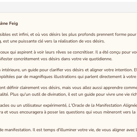
lène Feig
sibles est infini, et où vos désirs les plus profonds prennent forme pour
g, est une puissante clé vers la réalisation de vos désirs.
 ceux qui aspirent à voir leurs rêves se concrétiser. Il a été conçu pour
anifester concrètement vos désirs dans votre vie quotidienne.
n intérieure, un guide pour clarifier vos désirs et aligner votre intention
létées par de magnifiques illustrations qui parlent directement à votre
ment définir clairement vos désirs, mais vous allez aussi apprendre comm
lité. Plus qu'un outil de divination, il est un guide pour vivre une vie ri
cles ou un utilisateur expérimenté,
L'Oracle de la Manifestation Aligné
idera et vous encouragera à poser les questions qui vous mèneront vers l
anifestation. Il est temps d'illuminer votre vie, de vous aligner avec l