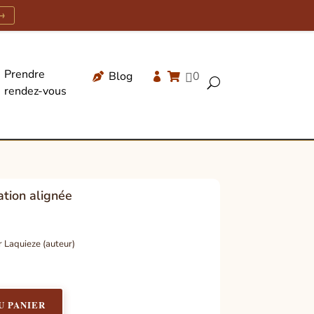
→
Prendre
Blog
0




U
rendez-vous
Recherche
de
produits
ation alignée
r Laquieze (auteur)
U PANIER