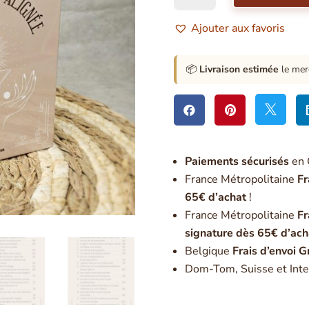
L'Oracle
de
Ajouter aux favoris
la
manifestation
alignée
📦
Livraison estimée
le mer



Paiement
s sécurisés
en 
France Métropolitaine
Fr
65€ d’achat
!
France Métropolitaine
Fr
signature dès 65€ d’ach
Belgique
Frais d’envoi G
Dom-Tom, Suisse et Inte