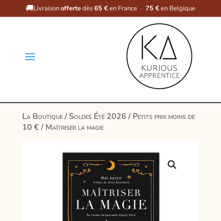
🚚
Livraison
offerte
dès
65 €
en France
·
75 €
en Belgique
a
La Boutique
/
Soldes Été 2026
/
Petits prix moins de
10 €
/ Maîtriser la magie