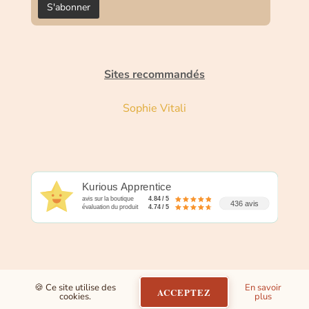
Sites recommandés
Sophie Vitali
Kurious Apprentice
avis sur la boutique
4.84 / 5
436 avis
évaluation du produit
4.74 / 5
🍪 Ce site utilise des
En savoir
ACCEPTEZ
cookies.
plus