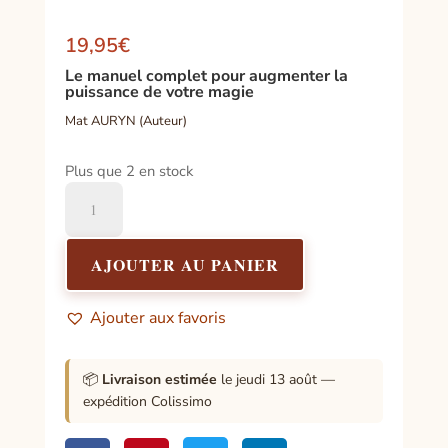
Noté
5.00
sur 5
19,95
€
basé sur
notation
Le manuel complet pour augmenter la
client
puissance de votre magie
Mat AURYN (Auteur)
Plus que 2 en stock
quantité
de
Maîtriser
la
AJOUTER AU PANIER
magie
Ajouter aux favoris
📦
Livraison estimée
le jeudi 13 août —
expédition Colissimo