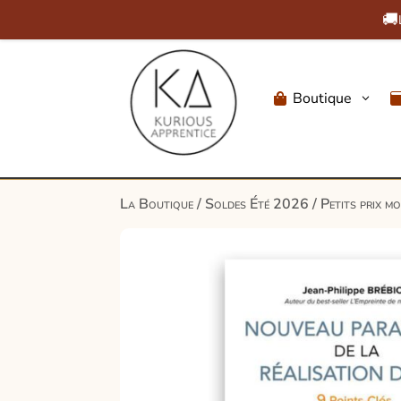
🚚
Boutique
3

La Boutique
/
Soldes Été 2026
/
Petits prix m