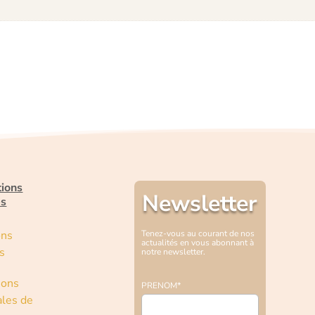
tions
Newsletter
es
ons
Tenez-vous au courant de nos
actualités en vous abonnant à
s
notre newsletter.
ions
PRENOM*
les de