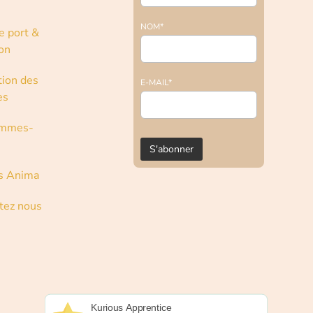
NOM*
e port &
son
tion des
E-MAIL*
es
ommes-
s Anima
tez nous
Kurious Apprentice