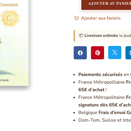
AJOUTER AU PANIE
quantité
de
Ajouter aux favoris
Nouveau
paradigme
de
📦
Livraison estimée
le jeu
la
réalisation
de



soi
Paiement
s sécurisés
en 
France Métropolitaine
Fr
65€ d’achat
!
France Métropolitaine
Fr
signature dès 65€ d’ach
Belgique
Frais d’envoi G
Dom-Tom, Suisse et Inte