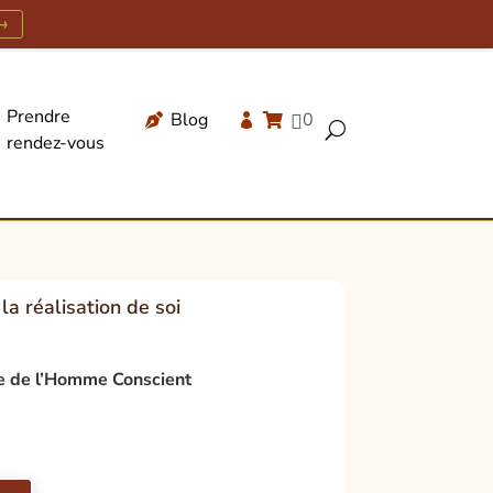
→
Prendre
Blog
0




U
rendez-vous
Recherche
de
produits
a réalisation de soi
te de l’Homme Conscient