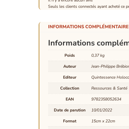
Il n’y a encore aucun avis
Seuls les clients connectés ayant acheté ce pro
INFORMATIONS COMPLÉMENTAIRE
Informations complém
Poids
0,37 kg
Auteur
Jean-Philippe Brébio
Editeur
Quintessence Holoc
Collection
Ressources & Santé
EAN
9782358052634
Date de parution
10/01/2022
Format
15cm x 22cm