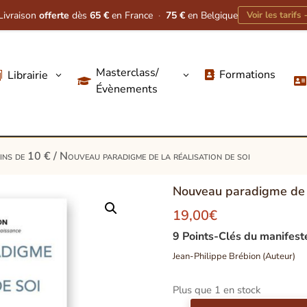
Livraison
offerte
dès
65 €
en France
·
75 €
en Belgique
Voir les tarifs
Masterclass/
Formations
Librairie
3
3




Évènements
oins de 10 €
/ Nouveau paradigme de la réalisation de soi
Nouveau paradigme de l
19,00
€
9 Points-Clés du manifes
Jean-Philippe Brébion (Auteur)
Plus que 1 en stock