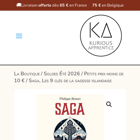
🚚
Livraison
offerte
dès
65 €
en France
·
75 €
en Belgique
a
La Boutique
/
Soldes Été 2026
/
Petits prix moins de
10 €
/ Saga, Les 9 clés de la sagesse islandaise