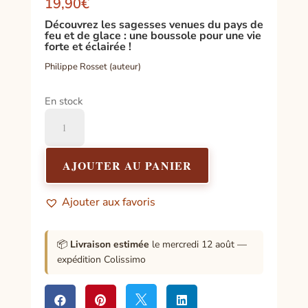
19,90
€
Découvrez les sagesses venues du pays de
feu et de glace : une boussole pour une vie
forte et éclairée !
Philippe Rosset (auteur)
En stock
quantité
de
Saga,
Les
AJOUTER AU PANIER
9
clés
Ajouter aux favoris
de
la
sagesse
📦
Livraison estimée
le mercredi 12 août —
islandaise
expédition Colissimo



