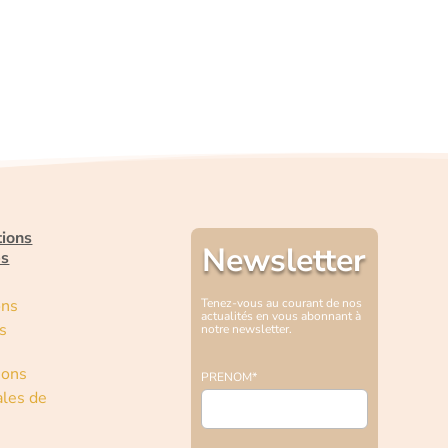
tions
Newsletter
es
ons
Tenez-vous au courant de nos
actualités en vous abonnant à
s
notre newsletter.
ions
PRENOM*
les de