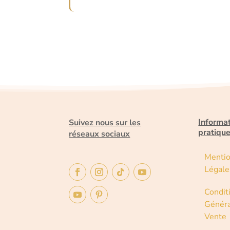
Informa
Suivez nous sur les
pratiqu
réseaux sociaux
Menti
Légale
Condit
Généra
Vente