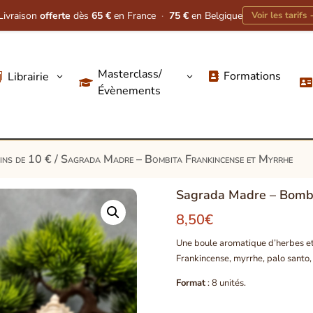
Livraison
offerte
dès
65 €
en France
·
75 €
en Belgique
Voir les tarifs
Masterclass/
Formations
Librairie
3
3




Évènements
oins de 10 €
/ Sagrada Madre – Bombita Frankincense et Myrrhe
Sagrada Madre – Bombi
8,50
€
Une boule aromatique d’herbes et
Frankincense, myrrhe, palo santo,
Format
: 8 unités.