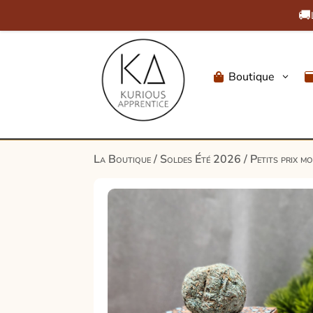
🚚
Boutique
3

La Boutique
/
Soldes Été 2026
/
Petits prix m