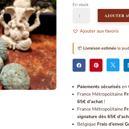
En stock
quantité
AJOUTER A
de
Sagrada
Madre
Ajouter aux favoris
-
Bombita
Frankincense
📦
Livraison estimée
le jeu
et
Myrrhe



Paiement
s sécurisés
en 
France Métropolitaine
Fr
65€ d’achat
!
France Métropolitaine
Fr
signature dès 65€ d’ach
Belgique
Frais d’envoi G