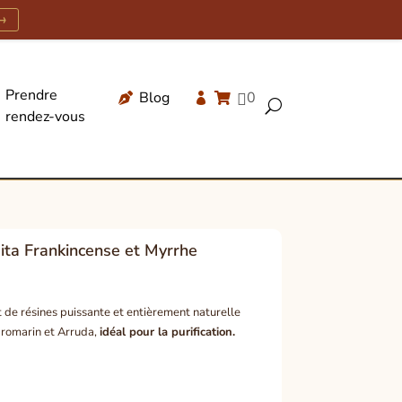
→
Prendre
Blog
0




U
rendez-vous
Recherche
de
produits
ta Frankincense et Myrrhe
 de résines puissante et entièrement naturelle
 romarin et Arruda,
idéal pour la purification.