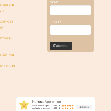
NOM*
e port &
son
tion des
E-MAIL*
es
ommes-
s Anima
tez nous
Kurious Apprentice
avis sur la boutique
4.84 / 5
436 avis
évaluation du produit
4.74 / 5