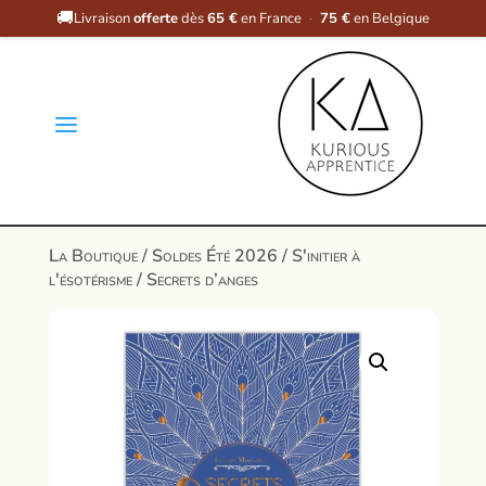
🚚
Livraison
offerte
dès
65 €
en France
·
75 €
en Belgique
a
La Boutique
/
Soldes Été 2026
/
S'initier à
l'ésotérisme
/ Secrets d’anges