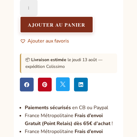
quantité
de
Secrets
d'anges
AJOUTER AU PANIER
Ajouter aux favoris
📦
Livraison estimée
le jeudi 13 août —
expédition Colissimo




Paiement
s sécurisés
en CB ou Paypal
France Métropolitaine
Frais d’envoi
Gratuit (Point Relais) dès 65€ d’achat
!
France Métropolitaine
Frais d’envoi