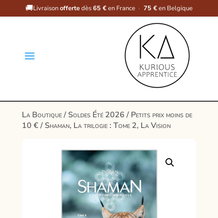
🚚
Livraison
offerte
dès
65 €
en France
·
75 €
en Belgique
a
La Boutique
/
Soldes Été 2026
/
Petits prix moins de
10 €
/ Shaman, La trilogie : Tome 2, La Vision