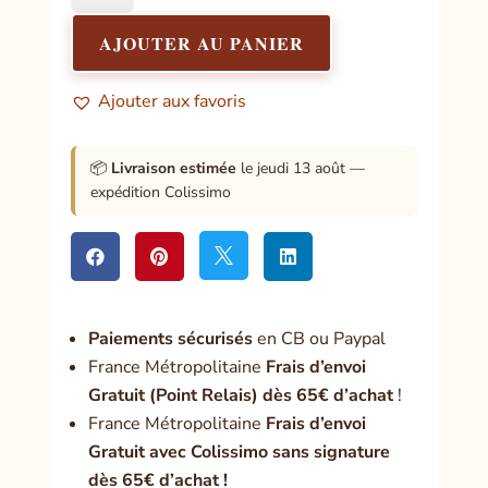
Shaman,
La
AJOUTER AU PANIER
trilogie
:
Ajouter aux favoris
Tome
2,
La
📦
Livraison estimée
le jeudi 13 août —
Vision
expédition Colissimo




Paiement
s sécurisés
en CB ou Paypal
France Métropolitaine
Frais d’envoi
Gratuit (Point Relais) dès 65€ d’achat
!
France Métropolitaine
Frais d’envoi
Gratuit avec Colissimo sans signature
dès 65€ d’achat !