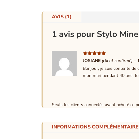
être
choisies
AVIS (1)
sur
la
1 avis pour
Stylo Mine
page
du
produit
Note
5
sur
JOSIANE
(client confirmé)
–
5
Bonjour, je suis contente de c
mon mari pendant 40 ans. Je f
Seuls les clients connectés ayant acheté ce pro
INFORMATIONS COMPLÉMENTAIRE