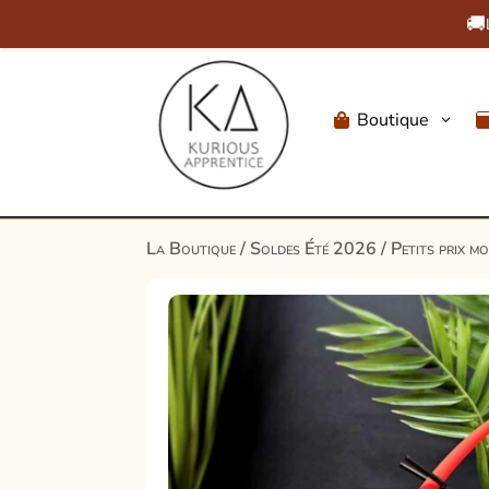
🚚
Boutique
3

La Boutique
/
Soldes Été 2026
/
Petits prix m