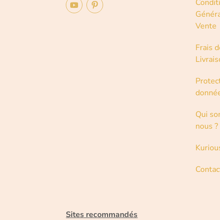
Condit
Généra
Vente
Frais d
Livrai
Protec
donné
Qui s
nous ?
Kuriou
Contac
Sites recommandés