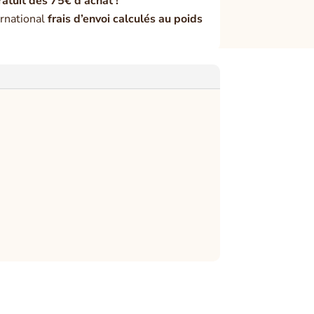
ratuit dès 75€ d’achat !
rnational
frais d’envoi calculés au poids