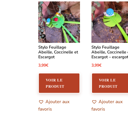
Stylo Feuillage
Stylo Feuillage
Abeille, Coccinelle et
Abeille, Coccinelle 
Escargot
Escargot – escargo
3,99
€
3,99
€
Ce
produit
VOIR LE
VOIR LE
PRODUIT
PRODUIT
a
plusieurs
Ajouter aux
Ajouter aux
variations.
favoris
favoris
Les
options
peuvent