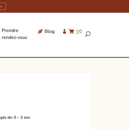
→
Prendre
Blog
0




U
rendez-vous
Recherche
de
produits
gés de: 0 – 3 ans