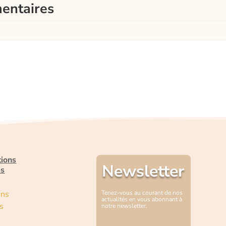
entaires
tions
Newsletter
es
ons
Tenez-vous au courant de nos
actualités en vous abonnant à
s
notre newsletter.