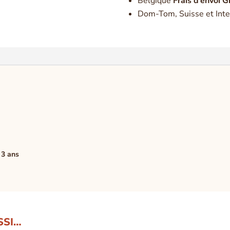
Belgique
Frais d’envoi G
Dom-Tom, Suisse et Inte
 3 ans
SSI…