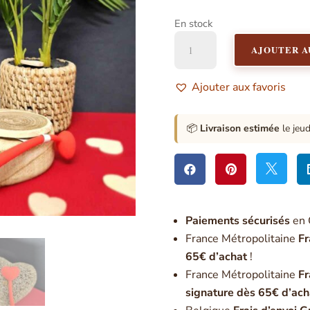
En stock
quantité
AJOUTER A
de
Stylo
Mine
Ajouter aux favoris
Fine
-
Cœur
📦
Livraison estimée
le jeu



Paiement
s sécurisés
en 
France Métropolitaine
Fr
65€ d’achat
!
France Métropolitaine
Fr
signature dès 65€ d’ach