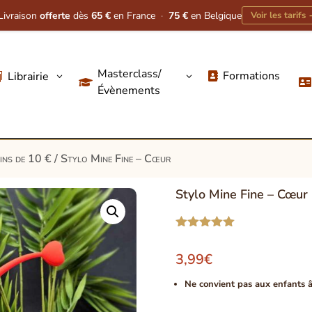
Livraison
offerte
dès
65 €
en France
·
75 €
en Belgique
Voir les tarifs
Masterclass/
Formations
Librairie
3
3




Évènements
oins de 10 €
/ Stylo Mine Fine – Cœur
Stylo Mine Fine – Cœur
Noté
5.00
sur 5
3,99
€
basé sur
notation
client
Ne convient pas aux enfants â