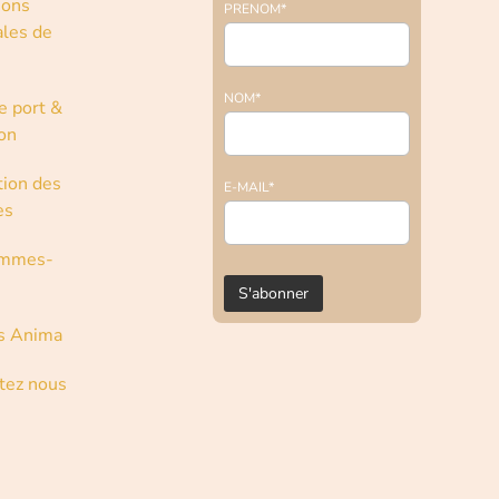
ions
PRENOM*
les de
NOM*
e port &
son
tion des
E-MAIL*
es
ommes-
s Anima
tez nous