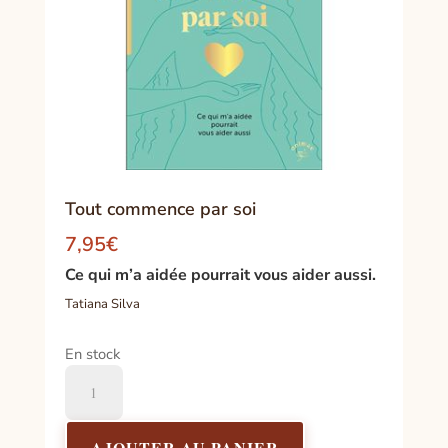
Tout commence par soi
7,95
€
Ce qui m’a aidée pourrait vous aider aussi.
Tatiana Silva
En stock
quantité
de
Tout
commence
AJOUTER AU PANIER