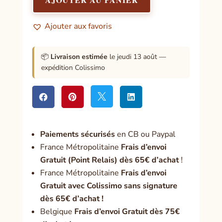
par
soi
Ajouter aux favoris
📦
Livraison estimée
le jeudi 13 août —
expédition Colissimo




Paiement
s sécurisés
en CB ou Paypal
France Métropolitaine
Frais d’envoi
Gratuit (Point Relais) dès 65€ d’achat
!
France Métropolitaine
Frais d’envoi
Gratuit avec Colissimo sans signature
dès 65€ d’achat !
Belgique
Frais d’envoi Gratuit dès 75€