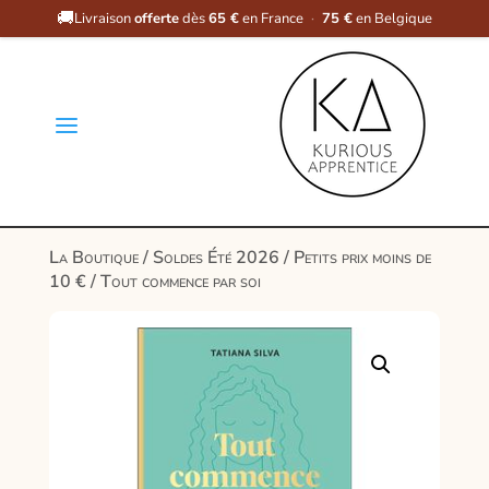
🚚
Livraison
offerte
dès
65 €
en France
·
75 €
en Belgique
a
La Boutique
/
Soldes Été 2026
/
Petits prix moins de
10 €
/ Tout commence par soi