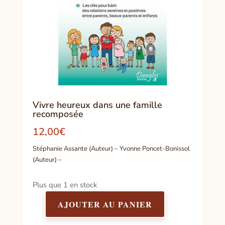
Vivre heureux dans une famille
recomposée
12,00
€
Stéphanie Assante (Auteur) – Yvonne Poncet-Bonissol
(Auteur) –
Plus que 1 en stock
AJOUTER AU PANIER
quantité
de