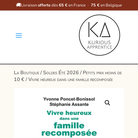
🚚
Livraison
offerte
dès
65 €
en France
·
75 €
en Belgique
a
La Boutique
/
Soldes Été 2026
/
Petits prix moins de
10 €
/ Vivre heureux dans une famille recomposée