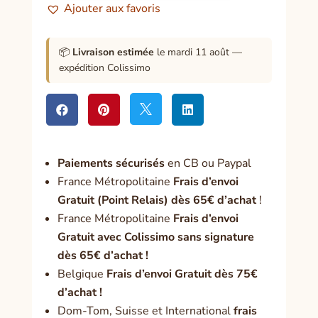
Ajouter aux favoris
Vivre
heureux
dans
📦
Livraison estimée
le mardi 11 août —
une
expédition Colissimo
famille
recomposée




Paiement
s sécurisés
en CB ou Paypal
France Métropolitaine
Frais d’envoi
Gratuit (Point Relais) dès 65€ d’achat
!
France Métropolitaine
Frais d’envoi
Gratuit avec Colissimo sans signature
dès 65€ d’achat !
Belgique
Frais d’envoi Gratuit dès 75€
d’achat !
Dom-Tom, Suisse et International
frais