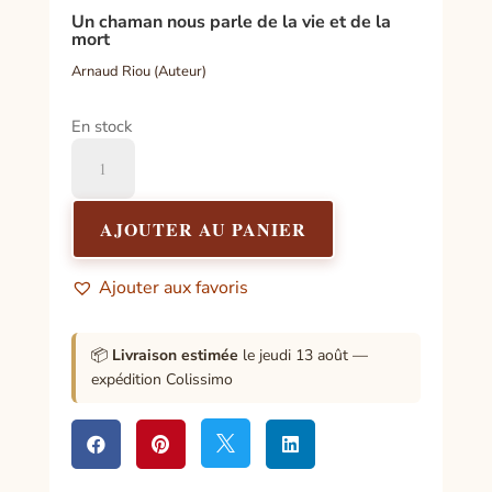
Un chaman nous parle de la vie et de la
mort
Arnaud Riou (Auteur)
En stock
quantité
de
Vous
êtes
AJOUTER AU PANIER
immortel
Ajouter aux favoris
📦
Livraison estimée
le jeudi 13 août —
expédition Colissimo



