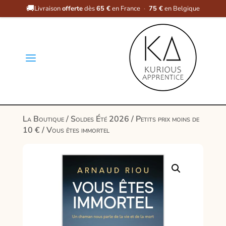
🚚
Livraison
offerte
dès
65 €
en France
·
75 €
en Belgique
a
La Boutique
/
Soldes Été 2026
/
Petits prix moins de
10 €
/ Vous êtes immortel