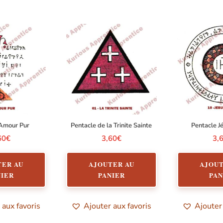
 Amour Pur
Pentacle de la Trinite Sainte
Pentacle J
60
€
3,60
€
3,
TER AU
AJOUTER AU
AJOUT
NIER
PANIER
PAN
 aux favoris
Ajouter aux favoris
Ajouter