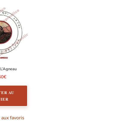
 L’Agneau
60
€
TER AU
NIER
 aux favoris