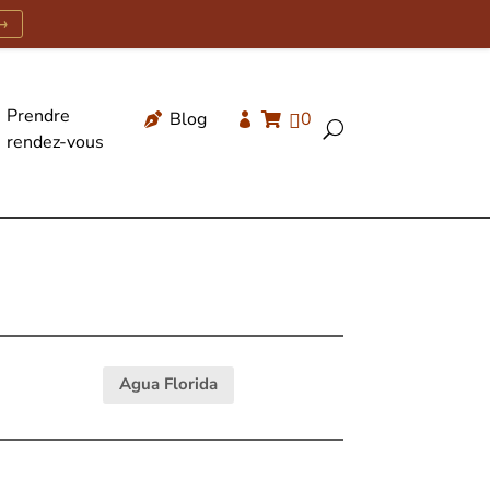
→
Prendre
Blog
0




U
rendez-vous
Recherche
de
produits
Agua Florida