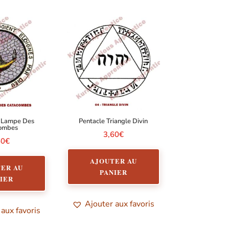
a Lampe Des
Pentacle Triangle Divin
ombes
3,60
€
60
€
AJOUTER AU
ER AU
PANIER
IER
Ajouter aux favoris
 aux favoris