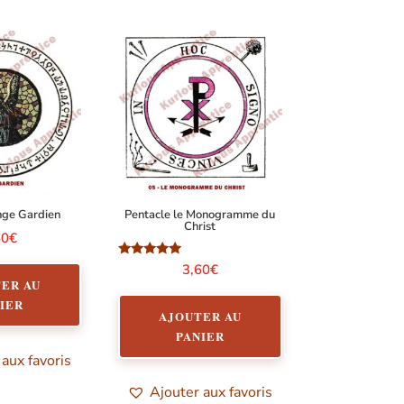
nge Gardien
Pentacle le Monogramme du
Christ
60
€
Note
3,60
€
5.00
ER AU
sur 5
IER
AJOUTER AU
PANIER
 aux favoris
Ajouter aux favoris