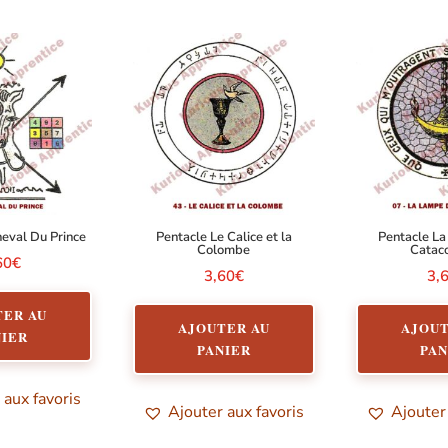
heval Du Prince
Pentacle Le Calice et la
Pentacle L
Colombe
Catac
60
€
3,60
€
3,
TER AU
AJOUTER AU
AJOUT
NIER
PANIER
PAN
 aux favoris
Ajouter aux favoris
Ajouter