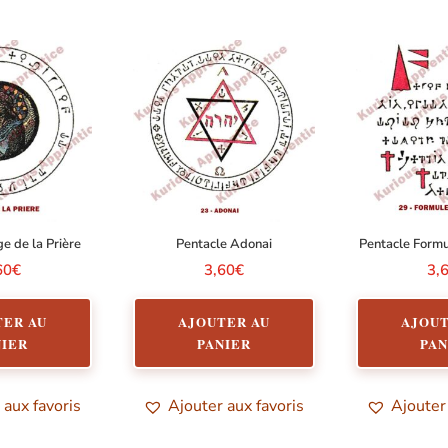
ge de la Prière
Pentacle Adonai
Pentacle Formu
60
€
3,60
€
3,
TER AU
AJOUTER AU
AJOUT
NIER
PANIER
PAN
 aux favoris
Ajouter aux favoris
Ajouter