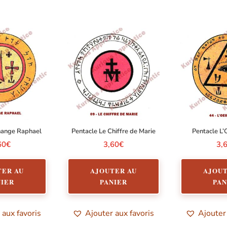
hange Raphael
Pentacle Le Chiffre de Marie
Pentacle L’
60
€
3,60
€
3,
TER AU
AJOUTER AU
AJOUT
NIER
PANIER
PAN
 aux favoris
Ajouter aux favoris
Ajouter