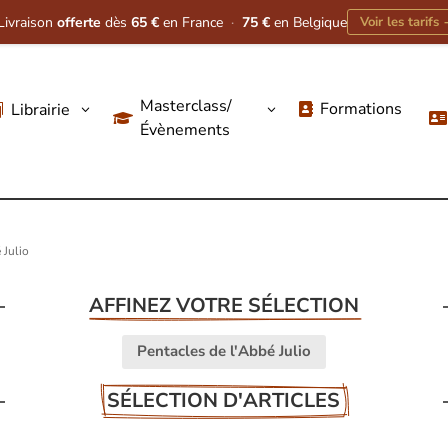
Livraison
offerte
dès
65 €
en France
·
75 €
en Belgique
Voir les tarifs
Masterclass/
Formations
Librairie
3
3




Évènements
 Julio
AFFINEZ VOTRE SÉLECTION
Pentacles de l'Abbé Julio
SÉLECTION D'ARTICLES