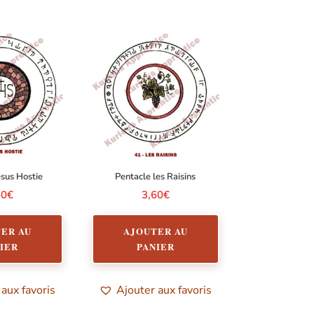
ésus Hostie
Pentacle les Raisins
60
€
3,60
€
ER AU
AJOUTER AU
IER
PANIER
 aux favoris
Ajouter aux favoris