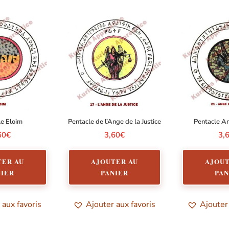
le Eloim
Pentacle de l’Ange de la Justice
Pentacle A
60
€
3,60
€
3,
TER AU
AJOUTER AU
AJOUT
NIER
PANIER
PAN
 aux favoris
Ajouter aux favoris
Ajouter