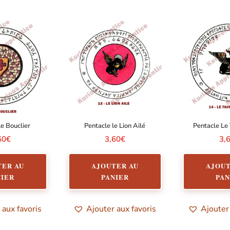
le Bouclier
Pentacle le Lion Ailé
Pentacle Le 
60
€
3,60
€
3,
TER AU
AJOUTER AU
AJOUT
NIER
PANIER
PAN
 aux favoris
Ajouter aux favoris
Ajouter