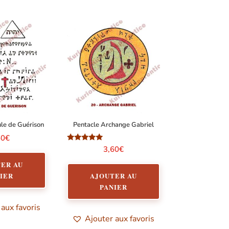
le de Guérison
Pentacle Archange Gabriel
60
€
Note
3,60
€
5.00
sur 5
ER AU
AJOUTER AU
IER
PANIER
 aux favoris
Ajouter aux favoris