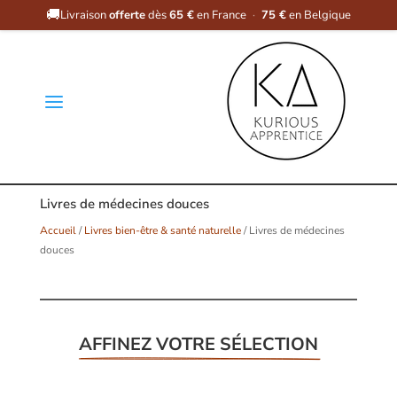
🚚
Livraison
offerte
dès
65 €
en France
·
75 €
en Belgique
a
Livres de médecines douces
Accueil
/
Livres bien-être & santé naturelle
/ Livres de médecines
douces
AFFINEZ VOTRE SÉLECTION